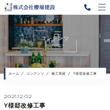
ホーム
当社について
コンテンツ
新着情報
CONTENTS
施工メニュー
施工実績
施工の流れ
よくある質問
ホーム
コンテンツ
施工実績
Y様邸改修工事
採用情報
コンテンツ
2021.12.02
Y様邸改修工事