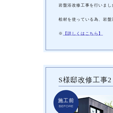
岩盤浴改修工事を行いまし
桧材を使っている為、岩盤
※
【詳しくはこちら】
S様邸改修工事2
施工前
BEFORE