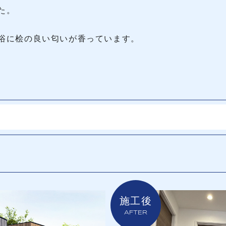
た。
浴に桧の良い匂いが香っています。
施工後
AFTER