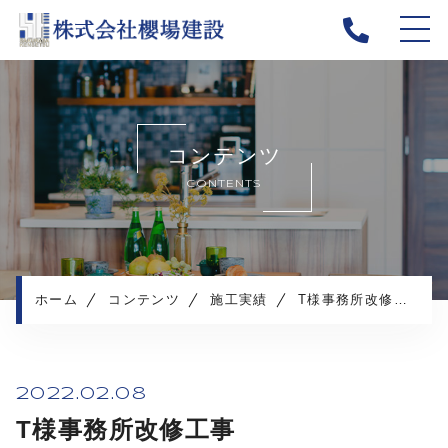
ホーム
当社について
コンテンツ
新着情報
CONTENTS
施工メニュー
施工実績
施工の流れ
よくある質問
ホーム
コンテンツ
施工実績
T様事務所改修工事
採用情報
コンテンツ
2022.02.08
T様事務所改修工事