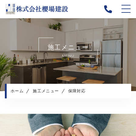
ホーム
当社について
施工メニュー
新着情報
MENU
施工メニュー
施工実績
施工の流れ
よくある質問
ホーム
施工メニュー
保障対応
採用情報
コンテンツ