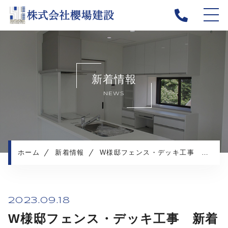
ホーム
当社について
新着情報
新着情報
NEWS
施工メニュー
施工実績
施工の流れ
よくある質問
ホーム
新着情報
W様邸フェンス・デッキ工事 新着更新しました！
採用情報
コンテンツ
2023.09.18
W様邸フェンス・デッキ工事 新着